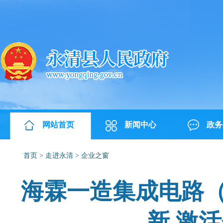
网站首页
新闻中心
政务
首页
>
走进永清
>
企业之窗
海霖一造集成电路（
新 激