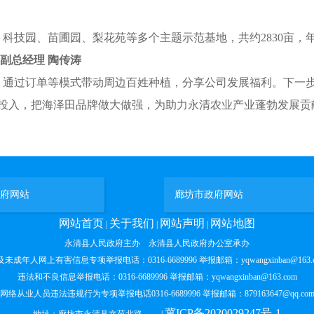
园、苗圃园、梨花苑等多个主题示范基地，共约2830亩，年产
副总经理 陶传涛
通过订单等模式带动周边百姓种植，分享公司发展福利。下一
投入，把海泽田品牌做大做强，为助力永清农业产业蓬勃发展贡
府网站
廊坊市政府网站
网站首页
关于我们
网站声明
网站地图
|
|
|
永清县人民政府主办 永清县人民政府办公室承办
未成年人网上有害信息专项举报电话：0316-6689996 举报邮箱：yqwangxinban@163.
违法和不良信息举报电话：0316-6689996 举报邮箱：yqwangxinban@163.com
网络从业人员违法违规行为专项举报电话0316-6689996 举报邮箱：879163647@qq.co
冀ICP备2020029247号-1