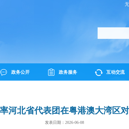
政务公开
政务服务
互动交流
率河北省代表团在粤港澳大湾区
发表日期：2026-06-08