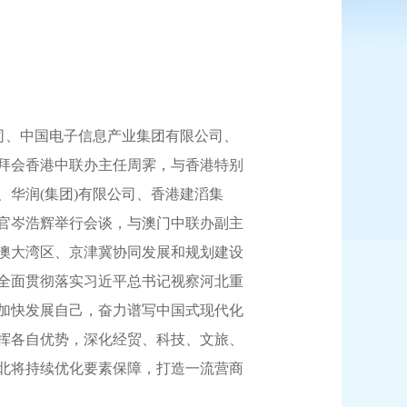
司、中国电子信息产业集团有限公司、
拜会香港中联办主任周霁，与香港特别
华润(集团)有限公司、香港建滔集
官岑浩辉举行会谈，与澳门中联办副主
澳大湾区、京津冀协同发展和规划建设
全面贯彻落实习近平总书记视察河北重
加快发展自己，奋力谱写中国式现代化
挥各自优势，深化经贸、科技、文旅、
北将持续优化要素保障，打造一流营商