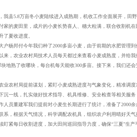
县5.8万亩冬小麦陆续进入成熟期，机收工作全面展开，田野
家的麦田里，成片的小麦长势喜人、穗大粒满，联合收割机在
升了夏收进度。
杨邦付今年我们种了2000多亩小麦，由于前期的水肥管理到
月份以来，农业农村局技术人员每天都过来查看小麦成熟度，并给
哪块地熟了收哪块，每台机每天能收300多亩。接下来，我们还
业农村局提前谋划，紧盯小麦成熟进度与气象变化，精准调度
下沉一线，扎实做好技术指导、机具维修、安全检查等相关服务
员董建军我们提前对小麦生长期进行了统计，准备了2000余台
联系，根据天气情况，科学调配农机具，组织农户利用晴好天气
续盯紧每日收割进度，加大田间巡回指导力度，确保“三夏”生产