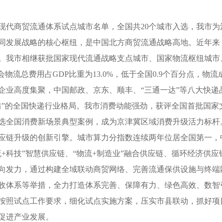
现代商贸流通体系试点城市名单，全国共20个城市入选，我市为
发展战略的核心枢纽，是中国北方商贸流通战略高地。近年来
。我市相继获批国家现代流通战略支点城市、国家物流枢纽城市
社会物流总费用占GDP比重为13.0%，低于全国0.9个百分点，物
高度集聚，中国邮政、京东、顺丰、“三通一达”等八大快递
坊”的全国快递行业格局。我市消费动能强劲，获评全国首批国家
选全国消费新场景典型案例，成为京津冀区域消费升级活力标杆
升级的创新引擎。城市算力分指数连续两年位居全国第一，中
+科技”智慧供应链、“物流+制造业”融合供应链、循环经济供
发力，通过构建全域联动商贸网络、完善流通保供设施与终端
收体系等举措，全力打造体系完善、保障有力、绿色高效、数智
照试点工作要求，细化试点实施方案，压实市县联动，抓好项
促进产业发展。